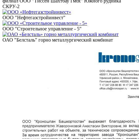
филиал ООО "Тиссен Шахтбау Гмбх" Южного рудника
СКРУ-2
ООО "Нефтегазстройинвест"
ООО "Строительное управление - 5"
ОАО "Белсталь" горно металлургический комбинат